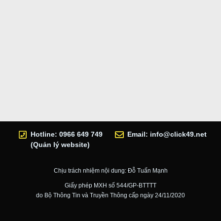
Hotline: 0966 649 749
Email:
info@click49.net
(Quản lý website)
Chịu trách nhiệm nội dung: Đỗ Tuấn Mạnh
Giấy phép MXH số 544/GP-BTTTT
do Bộ Thông Tin và Truyền Thông cấp ngày 24/11/2020