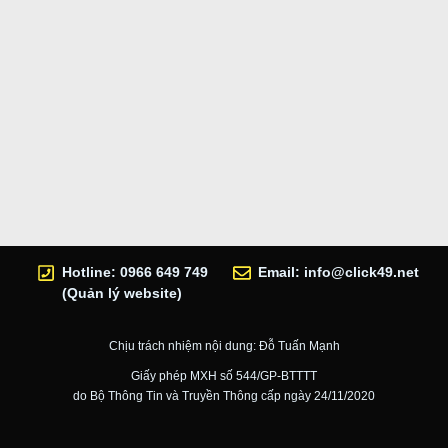
Hotline: 0966 649 749
Email:
info@click49.net
(Quản lý website)
Chịu trách nhiệm nội dung: Đỗ Tuấn Mạnh
Giấy phép MXH số 544/GP-BTTTT
do Bộ Thông Tin và Truyền Thông cấp ngày 24/11/2020