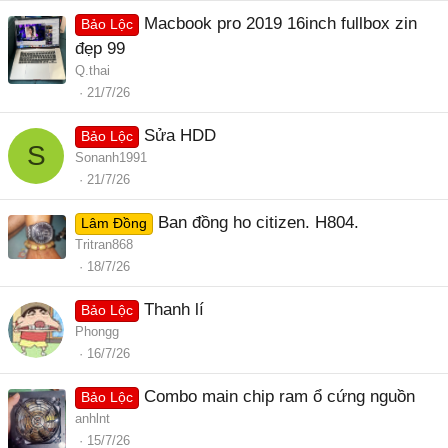
Macbook pro 2019 16inch fullbox zin
Bảo Lộc
đẹp 99
Q.thai
21/7/26
Sửa HDD
Bảo Lộc
S
Sonanh1991
21/7/26
Ban đồng ho citizen. H804.
Lâm Đồng
Tritran868
18/7/26
Thanh lí
Bảo Lộc
Phongg
16/7/26
Combo main chip ram ổ cứng nguồn
Bảo Lộc
anhlnt
15/7/26