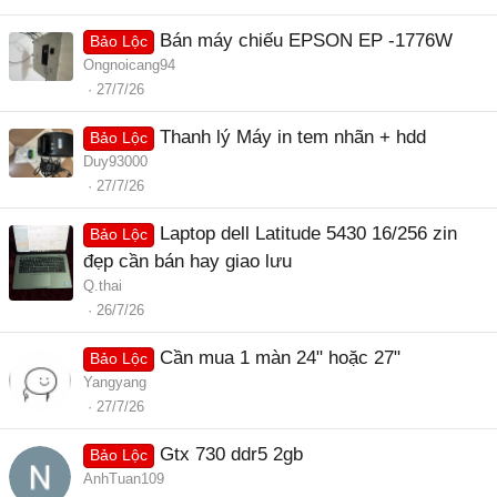
Bán máy chiếu EPSON EP -1776W
Bảo Lộc
Ongnoicang94
27/7/26
Thanh lý Máy in tem nhãn + hdd
Bảo Lộc
Duy93000
27/7/26
Laptop dell Latitude 5430 16/256 zin
Bảo Lộc
đẹp cần bán hay giao lưu
Q.thai
26/7/26
Cần mua 1 màn 24" hoặc 27"
Bảo Lộc
Yangyang
27/7/26
Gtx 730 ddr5 2gb
Bảo Lộc
AnhTuan109