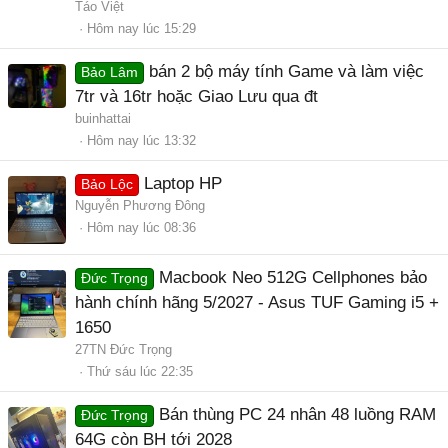
Táo Việt
a
Hôm nay lúc 15:29
o
bán 2 bộ máy tính Game và làm việc
Bảo Lâm
7tr và 16tr hoặc Giao Lưu qua đt
buinhattai
Hôm nay lúc 13:32
Laptop HP
Bảo Lộc
Nguyễn Phương Đông
Hôm nay lúc 08:36
Macbook Neo 512G Cellphones bảo
Đức Trọng
hành chính hãng 5/2027 - Asus TUF Gaming i5 +
1650
27TN Đức Trọng
Thứ sáu lúc 22:35
Bán thùng PC 24 nhân 48 luồng RAM
Đức Trọng
64G còn BH tới 2028