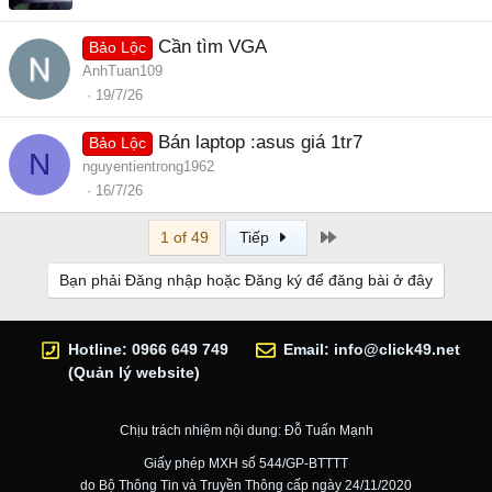
Cần tìm VGA
Bảo Lộc
AnhTuan109
19/7/26
Bán laptop :asus giá 1tr7
Bảo Lộc
N
nguyentientrong1962
16/7/26
Last
1 of 49
Tiếp
Bạn phải Đăng nhập hoặc Đăng ký để đăng bài ở đây
Hotline: 0966 649 749
Email:
info@click49.net
(Quản lý website)
Chịu trách nhiệm nội dung: Đỗ Tuấn Mạnh
Giấy phép MXH số 544/GP-BTTTT
do Bộ Thông Tin và Truyền Thông cấp ngày 24/11/2020