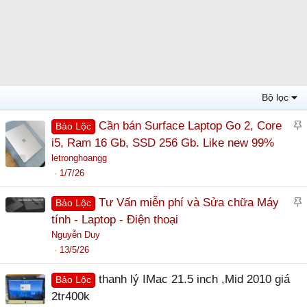
Bộ lọc
Cần bán Surface Laptop Go 2, Core
Bảo Lộc
á
i5, Ram 16 Gb, SSD 256 Gb. Like new 99%
n
letronghoangg
l
1/7/26
ê
Tư Vấn miễn phí và Sửa chữa Máy
Bảo Lộc
n
á
tính - Laptop - Điện thoại
c
n
Nguyễn Duy
a
l
13/5/26
o
ê
thanh lý IMac 21.5 inch ,Mid 2010 giá
Bảo Lộc
n
2tr400k
c