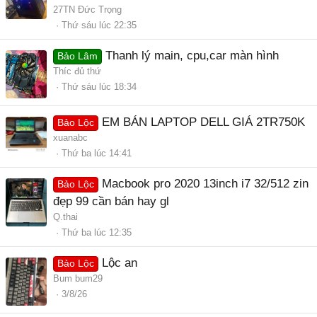
27TN Đức Trọng
Thứ sáu lúc 22:35
Thanh lý main, cpu,car màn hình
Bảo Lâm
Thíc đủ thứ
Thứ sáu lúc 18:34
EM BÁN LAPTOP DELL GIÁ 2TR750K
Bảo Lộc
xuanabc
Thứ ba lúc 14:41
Macbook pro 2020 13inch i7 32/512 zin
Bảo Lộc
đẹp 99 cần bán hay gl
Q.thai
Thứ ba lúc 12:35
Lộc an
Bảo Lộc
Bum bum29
3/8/26