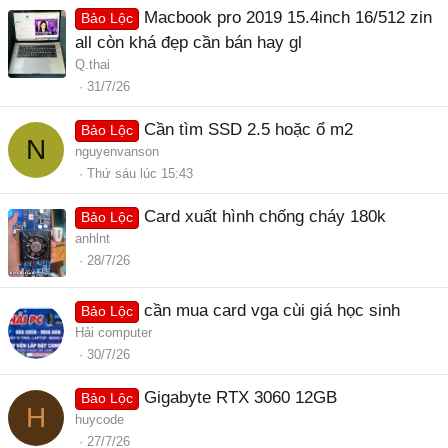
Macbook pro 2019 15.4inch 16/512 zin
Bảo Lộc
all còn khá đẹp cần bán hay gl
Q.thai
31/7/26
Cần tìm SSD 2.5 hoặc ổ m2
Bảo Lộc
N
nguyenvanson
Thứ sáu lúc 15:43
Card xuất hình chống cháy 180k
Bảo Lộc
anhlnt
28/7/26
cần mua card vga cùi giá học sinh
Bảo Lộc
Hải computer
30/7/26
Gigabyte RTX 3060 12GB
Bảo Lộc
H
huycode
27/7/26