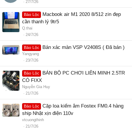
27/7/26
Macbook air M1 2020 8/512 zin đẹp
Bảo Lộc
cần thanh lý 9tr5
Q.thai
24/7/26
Bán xác màn VSP V2408S ( Đã bán )
Bảo Lộc
Yangyang
23/7/26
BÁN BỘ PC CHƠI LIÊN MINH 2.5TR
Bảo Lộc
CÓ FIXX
Nguyễn Gia Huy
21/7/26
Cặp loa kiểm âm Fostex FM0.4 hàng
Bảo Lộc
ship Nhật xịn điện 110v
vtcuongthinh
21/7/26