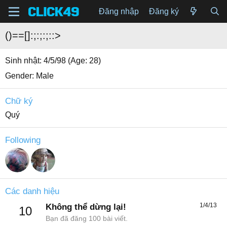
Đăng nhập
Đăng ký
()==[]:;:;:;::>
Sinh nhật
4/5/98 (Age: 28)
Gender
Male
Chữ ký
Quý
Following
Các danh hiệu
1/4/13
Không thể dừng lại!
10
Bạn đã đăng 100 bài viết.