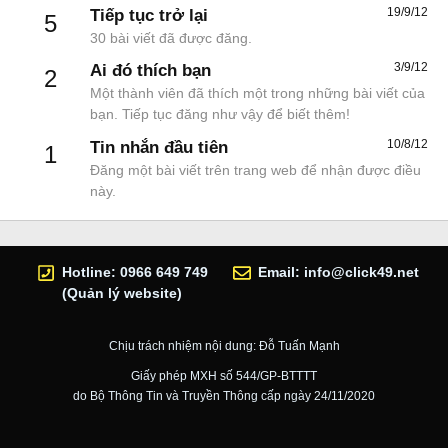
19/9/12
Tiếp tục trở lại
5
30 bài viết đã được đăng.
3/9/12
Ai đó thích bạn
2
Một thành viên đã thích một trong những bài viết của
bạn. Tiếp tục đăng như vậy để biết thêm!
10/8/12
Tin nhắn đầu tiên
1
Đăng một bài viết trên trang web để nhận được điều
này.
Hotline: 0966 649 749
Email:
info@click49.net
(Quản lý website)
Chịu trách nhiệm nội dung: Đỗ Tuấn Mạnh
Giấy phép MXH số 544/GP-BTTTT
do Bộ Thông Tin và Truyền Thông cấp ngày 24/11/2020