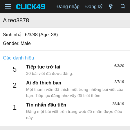
Đăng nhập
Đăng ký
A teo3878
Sinh nhật
6/3/88 (Age: 38)
Gender
Male
Các danh hiệu
6/3/20
Tiếp tục trở lại
5
30 bài viết đã được đăng.
2/7/19
Ai đó thích bạn
2
Một thành viên đã thích một trong những bài viết của
bạn. Tiếp tục đăng như vậy để biết thêm!
28/4/19
Tin nhắn đầu tiên
1
Đăng một bài viết trên trang web để nhận được điều
này.