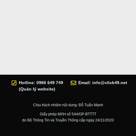
Hotline: 0966 649 749
Email:
info@click49.net
(Quản lý website)
Chịu trách nhiệm nội dung: Đỗ Tuấn Mạnh
Giấy phép MXH số 544/GP-BTTTT
do Bộ Thông Tin và Truyền Thông cấp ngày 24/11/2020