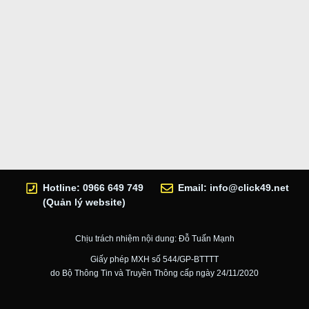
Hotline: 0966 649 749
Email:
info@click49.net
(Quản lý website)
Chịu trách nhiệm nội dung: Đỗ Tuấn Mạnh
Giấy phép MXH số 544/GP-BTTTT
do Bộ Thông Tin và Truyền Thông cấp ngày 24/11/2020