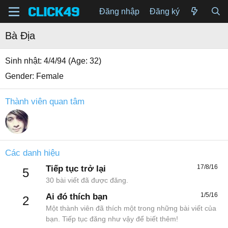
Đăng nhập
Đăng ký
Bà Địa
Sinh nhật
4/4/94 (Age: 32)
Gender
Female
Thành viên quan tâm
Các danh hiệu
17/8/16
Tiếp tục trở lại
5
30 bài viết đã được đăng.
1/5/16
Ai đó thích bạn
2
Một thành viên đã thích một trong những bài viết của
bạn. Tiếp tục đăng như vậy để biết thêm!