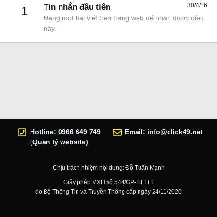
30/4/16
Tin nhắn đầu tiên
1
Đăng một bài viết trên trang web để nhận được điều
này.
Hotline: 0966 649 749
Email:
info@click49.net
(Quản lý website)
Chịu trách nhiệm nội dung: Đỗ Tuấn Mạnh
Giấy phép MXH số 544/GP-BTTTT
do Bộ Thông Tin và Truyền Thông cấp ngày 24/11/2020