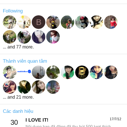
Following
B
... and 77 more.
Thành viên quan tâm
... and 21 more.
Các danh hiệu
17/7/12
I LOVE IT!
30
Nội dung bạn đã đăng đã thu hút 500 lượt thích.