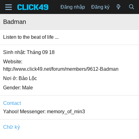
Đăng nhập
Đăng ký
Badman
Listen to the beat of life ...
Sinh nhật
Tháng 09 18
Website
http://www.click49.net/forum/members/9612-Badman
Nơi ở
Bảo Lộc
Gender
Male
Contact
Yahoo! Messenger
memory_of_min3
Chữ ký