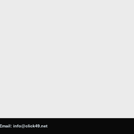
Email:
info@click49.net