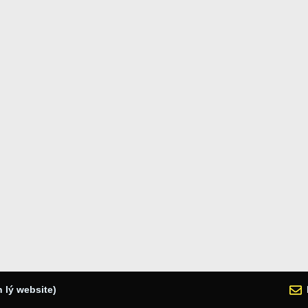
 lý website)