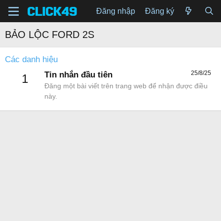
Đăng nhập
Đăng ký
BẢO LỘC FORD 2S
Các danh hiệu
25/8/25
Tin nhắn đầu tiên
1
Đăng một bài viết trên trang web để nhận được điều
này.