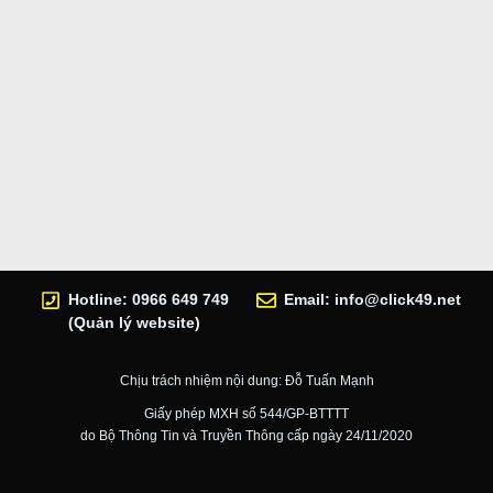
Hotline: 0966 649 749
Email:
info@click49.net
(Quản lý website)
Chịu trách nhiệm nội dung: Đỗ Tuấn Mạnh
Giấy phép MXH số 544/GP-BTTTT
do Bộ Thông Tin và Truyền Thông cấp ngày 24/11/2020