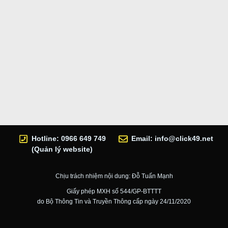
Hotline: 0966 649 749
Email:
info@click49.net
(Quản lý website)
Chịu trách nhiệm nội dung: Đỗ Tuấn Mạnh
Giấy phép MXH số 544/GP-BTTTT
do Bộ Thông Tin và Truyền Thông cấp ngày 24/11/2020