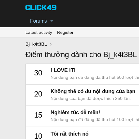
Forums
Latest activity
Register
Bj_k4t3BL
Điểm thưởng dành cho Bj_k4t3BL
I LOVE IT!
30
Nội dung bạn đã đăng đã thu hút 500 lượt th
Không thể có đủ nội dung của bạn
20
Nội dung của bạn đã được thích 250 lần.
Nghiêm túc dễ mến!
15
Nội dung bạn đã đăng đã thu hút 100 lượt th
Tôi rất thích nó
10