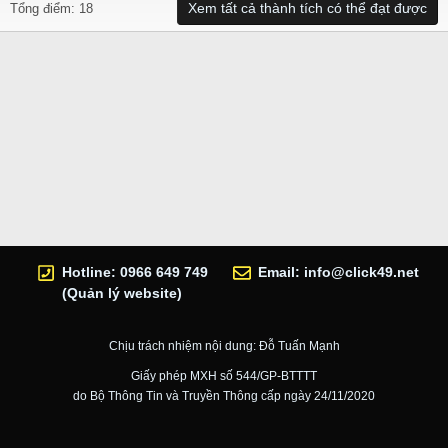
Xem tất cả thành tích có thể đạt được
Tổng điểm: 18
Hotline: 0966 649 749
Email:
info@click49.net
(Quản lý website)
Chịu trách nhiệm nội dung: Đỗ Tuấn Mạnh
Giấy phép MXH số 544/GP-BTTTT
do Bộ Thông Tin và Truyền Thông cấp ngày 24/11/2020