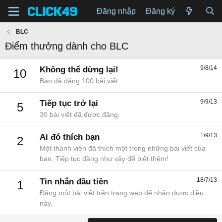
Đăng nhập
Đăng ký
BLC
Điểm thưởng dành cho BLC
9/8/14
Không thể dừng lại!
10
Bạn đã đăng 100 bài viết.
9/9/13
Tiếp tục trở lại
5
30 bài viết đã được đăng.
1/9/13
Ai đó thích bạn
2
Một thành viên đã thích một trong những bài viết của
bạn. Tiếp tục đăng như vậy để biết thêm!
18/7/13
Tin nhắn đầu tiên
1
Đăng một bài viết trên trang web để nhận được điều
này.