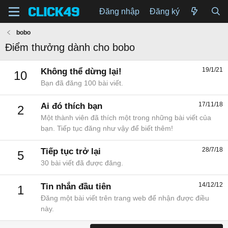
Đăng nhập
Đăng ký
bobo
Điểm thưởng dành cho bobo
19/1/21
Không thể dừng lại!
10
Bạn đã đăng 100 bài viết.
17/11/18
Ai đó thích bạn
2
Một thành viên đã thích một trong những bài viết của
bạn. Tiếp tục đăng như vậy để biết thêm!
28/7/18
Tiếp tục trở lại
5
30 bài viết đã được đăng.
14/12/12
Tin nhắn đầu tiên
1
Đăng một bài viết trên trang web để nhận được điều
này.