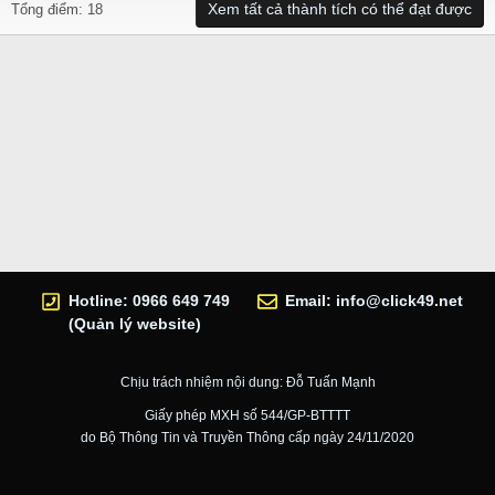
Xem tất cả thành tích có thể đạt được
Tổng điểm: 18
Hotline: 0966 649 749
Email:
info@click49.net
(Quản lý website)
Chịu trách nhiệm nội dung: Đỗ Tuấn Mạnh
Giấy phép MXH số 544/GP-BTTTT
do Bộ Thông Tin và Truyền Thông cấp ngày 24/11/2020