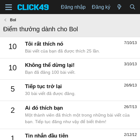
Đăng nhập
Đăng ký
Bol
Điểm thưởng dành cho Bol
7/10/13
Tôi rất thích nó
10
Bài viết của bạn đã được thích 25 lần.
3/10/13
Không thể dừng lại!
10
Bạn đã đăng 100 bài viết.
26/9/13
Tiếp tục trở lại
5
30 bài viết đã được đăng.
26/7/13
Ai đó thích bạn
2
Một thành viên đã thích một trong những bài viết của
bạn. Tiếp tục đăng như vậy để biết thêm!
2/12/12
Tin nhắn đầu tiên
1