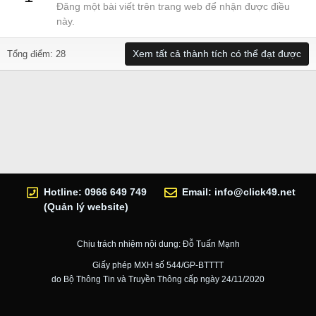
Đăng một bài viết trên trang web để nhận được điều
này.
Xem tất cả thành tích có thể đạt được
Tổng điểm: 28
Hotline: 0966 649 749
Email:
info@click49.net
(Quản lý website)
Chịu trách nhiệm nội dung: Đỗ Tuấn Mạnh
Giấy phép MXH số 544/GP-BTTTT
do Bộ Thông Tin và Truyền Thông cấp ngày 24/11/2020