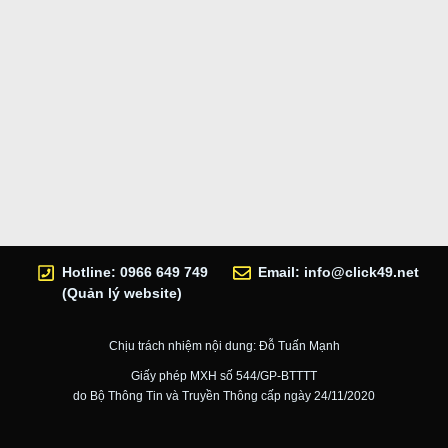
Hotline: 0966 649 749
Email:
info@click49.net
(Quản lý website)
Chịu trách nhiệm nội dung: Đỗ Tuấn Mạnh
Giấy phép MXH số 544/GP-BTTTT
do Bộ Thông Tin và Truyền Thông cấp ngày 24/11/2020