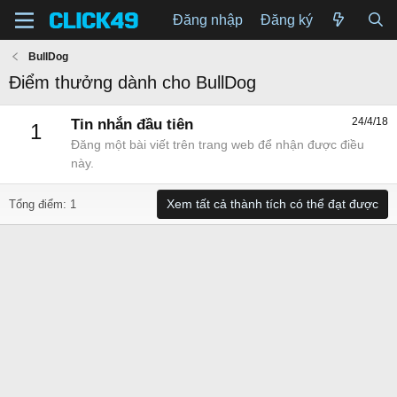
Đăng nhập
Đăng ký
BullDog
Điểm thưởng dành cho BullDog
24/4/18
Tin nhắn đầu tiên
1
Đăng một bài viết trên trang web để nhận được điều
này.
Xem tất cả thành tích có thể đạt được
Tổng điểm: 1