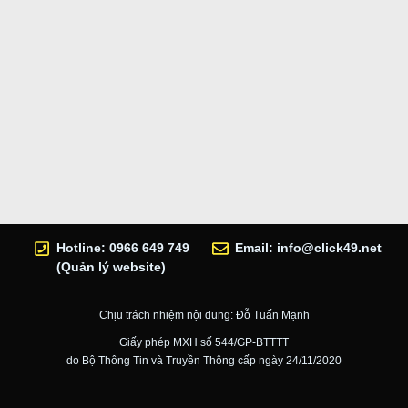
Hotline: 0966 649 749
Email:
info@click49.net
(Quản lý website)
Chịu trách nhiệm nội dung: Đỗ Tuấn Mạnh
Giấy phép MXH số 544/GP-BTTTT
do Bộ Thông Tin và Truyền Thông cấp ngày 24/11/2020