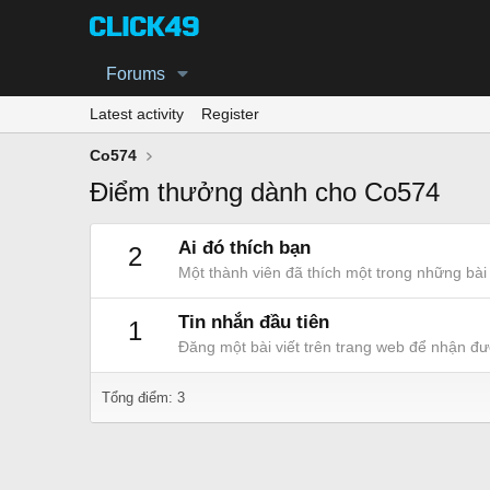
Forums
Latest activity
Register
Co574
Điểm thưởng dành cho Co574
Ai đó thích bạn
2
Một thành viên đã thích một trong những bài 
Tin nhắn đầu tiên
1
Đăng một bài viết trên trang web để nhận đư
Tổng điểm: 3