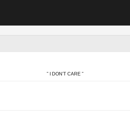
" I DON'T CARE "​