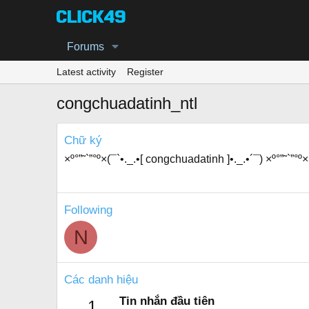
Forums
Latest activity
Register
congchuadatinh_ntl
Chữ ký
×º°”˜`”°º×(¯`•._.•[ congchuadatinh ]•._.•´¯) ×º°”˜`”°º×
Following
N
Các danh hiệu
Tin nhắn đầu tiên
1