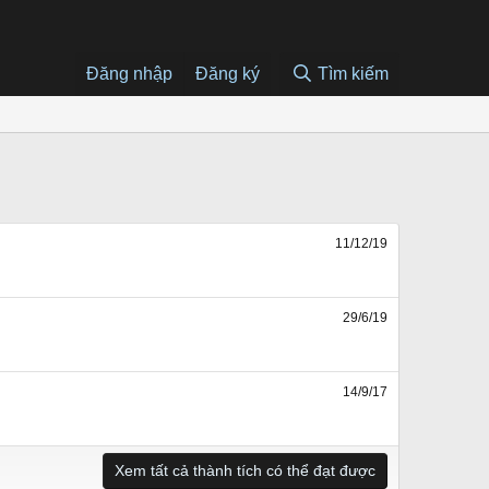
Đăng nhập
Đăng ký
Tìm kiếm
11/12/19
29/6/19
14/9/17
Xem tất cả thành tích có thể đạt được