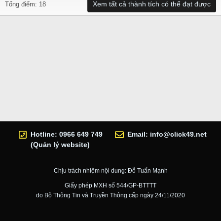
Xem tất cả thành tích có thể đạt được
Tổng điểm: 18
Hotline: 0966 649 749
Email:
info@click49.net
(Quản lý website)
Chịu trách nhiệm nội dung: Đỗ Tuấn Mạnh
Giấy phép MXH số 544/GP-BTTTT
do Bộ Thông Tin và Truyền Thông cấp ngày 24/11/2020