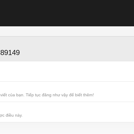
789149
viết của bạn. Tiếp tục đăng như vậy để biết thêm!
ợc điều này.