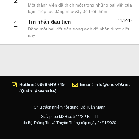
2
Một thành viên đã thích một trong những bài viết của
bạn. Tiếp tục đăng như vậy để biết thêm!
11/10/14
Tin nhắn đầu tiên
1
Đăng một bài viết trên trang web để nhận được điều
này.
Hotline: 0966 649 749
Email:
info@click49.net
(Quản lý website)
Chịu trách nhiệm nội dung: Đỗ Tuấn Mạnh
Giấy phép MXH số 544/GP-BTTTT
do Bộ Thông Tin và Truyền Thông cấp ngày 24/11/2020