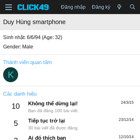
Đăng nhập
Đăng ký
Duy Hùng smartphone
Sinh nhật
6/6/94 (Age: 32)
Gender
Male
Thành viên quan tâm
K
Các danh hiệu
24/3/15
Không thể dừng lại!
10
Bạn đã đăng 100 bài viết.
23/12/14
Tiếp tục trở lại
5
30 bài viết đã được đăng.
12/10/14
Ai đó thích bạn