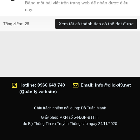
Đăng một bài viết trên trang web để nhận được điều
này.
Xem tất cả thành tích có thể đạt được
Tổng điểm: 28
Hotline: 0966 649 749
Email:
info@click49.net
(Quản lý website)
Chịu trách nhiệm nội dung: Đỗ Tuấn Mạnh
Giấy phép MXH số 544/GP-BTTTT
do Bộ Thông Tin và Truyền Thông cấp ngày 24/11/2020