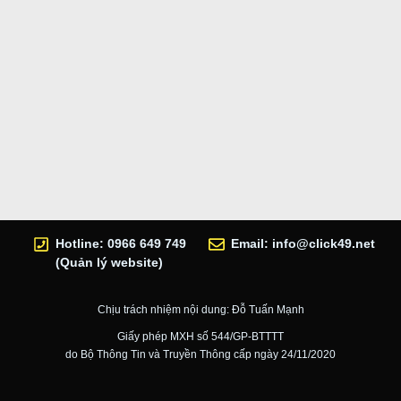
Hotline: 0966 649 749
Email:
info@click49.net
(Quản lý website)
Chịu trách nhiệm nội dung: Đỗ Tuấn Mạnh
Giấy phép MXH số 544/GP-BTTTT
do Bộ Thông Tin và Truyền Thông cấp ngày 24/11/2020