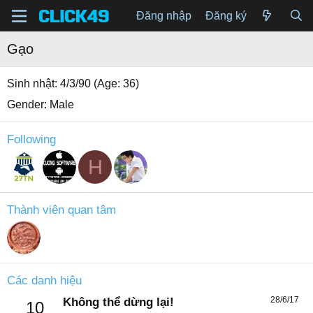
Đăng nhập
Đăng ký
Gạo
Sinh nhật
4/3/90 (Age: 36)
Gender
Male
Following
H
Thành viên quan tâm
Các danh hiệu
28/6/17
Không thể dừng lại!
10