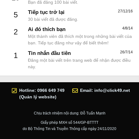
Bạn đã đăng 100 bài viết.
27/12/16
Tiếp tục trở lại
5
30 bài viết đã được đăng.
4/8/14
Ai đó thích bạn
2
Một thành viên đã thích một trong những bài viết của
bạn. Tiếp tục đăng như vậy để biết thêm!
26/7/14
Tin nhắn đầu tiên
1
Đăng một bài viết trên trang web để nhận được điều
này.
Hotline: 0966 649 749
Email:
info@click49.net
(Quản lý website)
Chịu trách nhiệm nội dung: Đỗ Tuấn Mạnh
Giấy phép MXH số 544/GP-BTTTT
do Bộ Thông Tin và Truyền Thông cấp ngày 24/11/2020