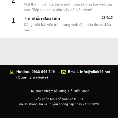
2
Một thành viên đã thích một trong những bài viết của
bạn. Tiếp tục đăng như vậy để biết thêm!
28/9/15
Tin nhắn đầu tiên
1
Đăng một bài viết trên trang web để nhận được điều
này.
Hotline: 0966 649 749
Email:
info@click49.net
(Quản lý website)
Chịu trách nhiệm nội dung: Đỗ Tuấn Mạnh
Giấy phép MXH số 544/GP-BTTTT
do Bộ Thông Tin và Truyền Thông cấp ngày 24/11/2020