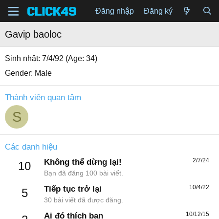
Đăng nhập
Đăng ký
Gavip baoloc
Sinh nhật
7/4/92 (Age: 34)
Gender
Male
Thành viên quan tâm
S
Các danh hiệu
2/7/24
Không thể dừng lại!
10
Bạn đã đăng 100 bài viết.
10/4/22
Tiếp tục trở lại
5
30 bài viết đã được đăng.
10/12/15
Ai đó thích bạn