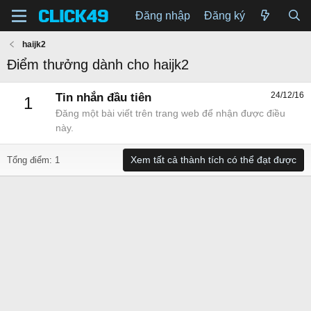
Đăng nhập
Đăng ký
haijk2
Điểm thưởng dành cho haijk2
24/12/16
Tin nhắn đầu tiên
1
Đăng một bài viết trên trang web để nhận được điều
này.
Xem tất cả thành tích có thể đạt được
Tổng điểm: 1