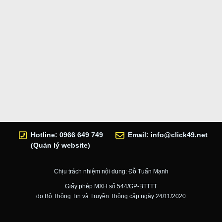
Hotline: 0966 649 749
Email:
info@click49.net
(Quản lý website)
Chịu trách nhiệm nội dung: Đỗ Tuấn Mạnh
Giấy phép MXH số 544/GP-BTTTT
do Bộ Thông Tin và Truyền Thông cấp ngày 24/11/2020