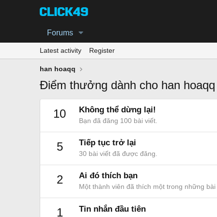
Forums
Latest activity
Register
han hoaqq
Điểm thưởng dành cho han hoaqq
Không thể dừng lại!
10
Bạn đã đăng 100 bài viết.
Tiếp tục trở lại
5
30 bài viết đã được đăng.
Ai đó thích bạn
2
Một thành viên đã thích một trong những bài 
Tin nhắn đầu tiên
1