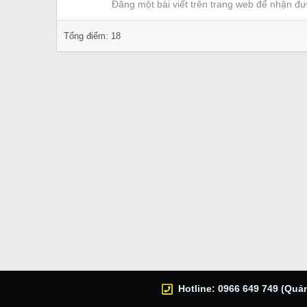
Đăng một bài viết trên trang web để nhận đư
Tổng điểm: 18
Hotline: 0966 649 749 (Quản