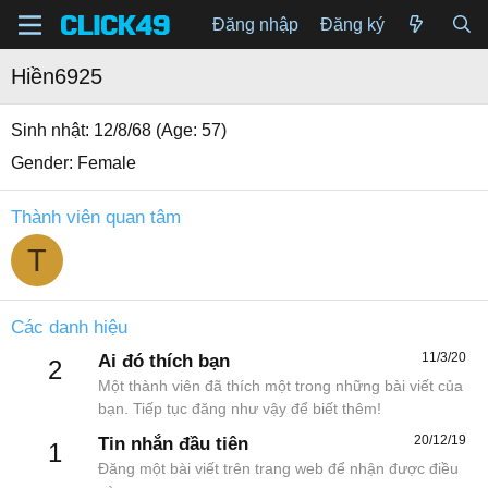
Đăng nhập
Đăng ký
Hiền6925
Sinh nhật
12/8/68 (Age: 57)
Gender
Female
Thành viên quan tâm
T
Các danh hiệu
11/3/20
Ai đó thích bạn
2
Một thành viên đã thích một trong những bài viết của
bạn. Tiếp tục đăng như vậy để biết thêm!
20/12/19
Tin nhắn đầu tiên
1
Đăng một bài viết trên trang web để nhận được điều