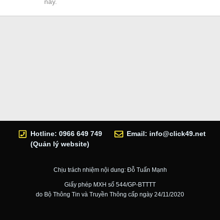
này.
Hotline: 0966 649 749
Email:
info@click49.net
(Quản lý website)
Chịu trách nhiệm nội dung: Đỗ Tuấn Mạnh
Giấy phép MXH số 544/GP-BTTTT
do Bộ Thông Tin và Truyền Thông cấp ngày 24/11/2020