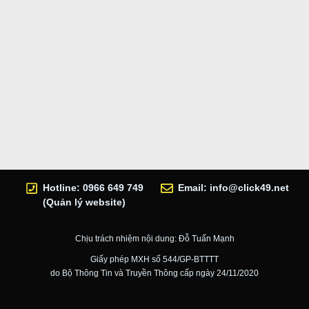
Hotline: 0966 649 749
Email:
info@click49.net
(Quản lý website)
Chịu trách nhiệm nội dung: Đỗ Tuấn Mạnh
Giấy phép MXH số 544/GP-BTTTT
do Bộ Thông Tin và Truyền Thông cấp ngày 24/11/2020