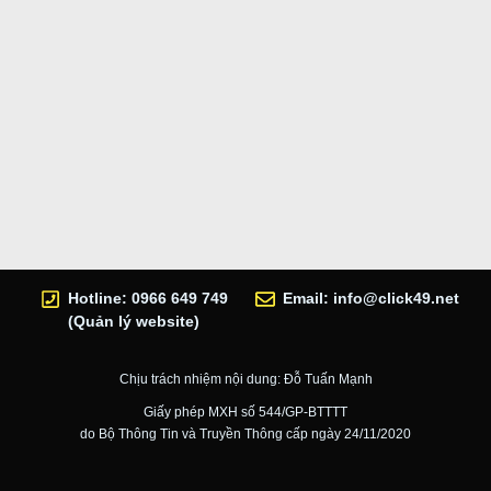
Hotline: 0966 649 749
Email:
info@click49.net
(Quản lý website)
Chịu trách nhiệm nội dung: Đỗ Tuấn Mạnh
Giấy phép MXH số 544/GP-BTTTT
do Bộ Thông Tin và Truyền Thông cấp ngày 24/11/2020