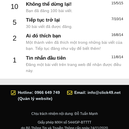
15/5/15
Không thể dừng lại!
10
Bạn đã đăng 100 bài viết.
7/10/14
Tiếp tục trở lại
5
30 bài viết đã được đăng.
16/8/14
Ai đó thích bạn
2
Một thành viên đã thích một trong những bài viết của
bạn. Tiếp tục đăng như vậy để biết thêm!
11/8/14
Tin nhắn đầu tiên
1
Đăng một bài viết trên trang web để nhận được điều
này.
Hotline: 0966 649 749
Email:
info@click49.net
(Quản lý website)
Chịu trách nhiệm nội dung: Đỗ Tuấn Mạnh
Giấy phép MXH số 544/GP-BTTTT
do Bộ Thông Tin và Truyền Thông cấp ngày 24/11/2020