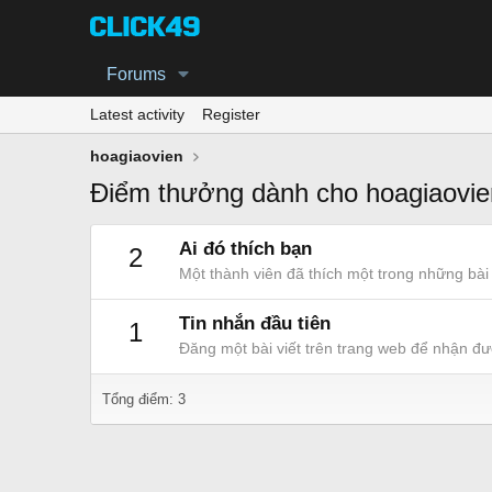
Forums
Latest activity
Register
hoagiaovien
Điểm thưởng dành cho hoagiaovie
Ai đó thích bạn
2
Một thành viên đã thích một trong những bài 
Tin nhắn đầu tiên
1
Đăng một bài viết trên trang web để nhận đư
Tổng điểm: 3