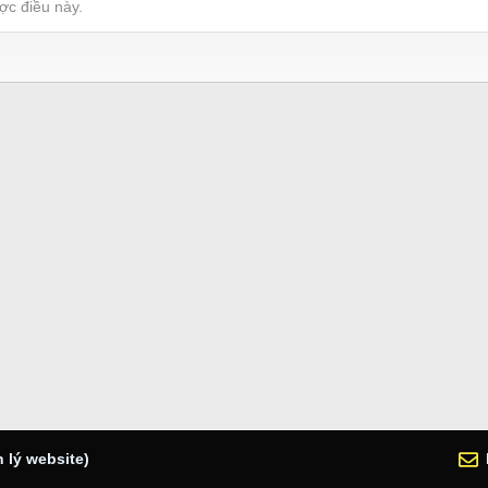
ợc điều này.
 lý website)