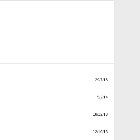
29/7/16
5/2/14
18/12/13
12/10/13