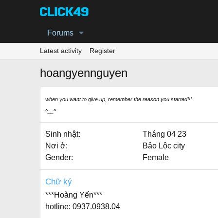
Forums
Latest activity
Register
hoangyennguyen
when you want to give up, remember the reason you started!!!
^__^
Sinh nhật
Tháng 04 23
Nơi ở
Bảo Lộc city
Gender
Female
Chữ ký
***Hoàng Yến***
hotline: 0937.0938.04