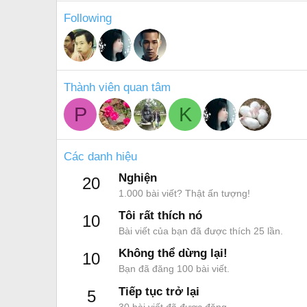
Following
Thành viên quan tâm
P
K
Các danh hiệu
Nghiện
20
1.000 bài viết? Thật ấn tượng!
Tôi rất thích nó
10
Bài viết của bạn đã được thích 25 lần.
Không thể dừng lại!
10
Bạn đã đăng 100 bài viết.
Tiếp tục trở lại
5
30 bài viết đã được đăng.