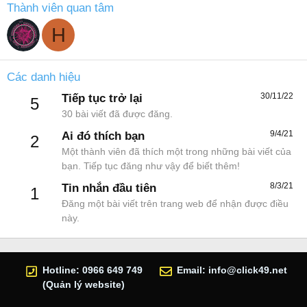
Thành viên quan tâm
H
Các danh hiệu
30/11/22
Tiếp tục trở lại
5
30 bài viết đã được đăng.
9/4/21
Ai đó thích bạn
2
Một thành viên đã thích một trong những bài viết của
bạn. Tiếp tục đăng như vậy để biết thêm!
8/3/21
Tin nhắn đầu tiên
1
Đăng một bài viết trên trang web để nhận được điều
này.
Hotline: 0966 649 749
Email:
info@click49.net
(Quản lý website)