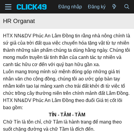
Đăng nhập
Đăng ký
HR Organat
HTX NN&DV Phúc An Lâm Đồng tin rằng nhà nông chính là
sứ giả của trời đất qua việc chuyển hóa tặng vật từ tự nhiên
thành những sản phẩm chúng ta dùng hằng ngày. Chúng tôi
mong muốn truyền tải tinh thần của canh tác tự nhiên và
canh tác hữu cơ đến với quý bạn hữu gần xa.
Luôn mang trong mình sứ mệnh đóng góp những giá trị
nhân văn cho cộng đồng, chúng tôi ao ước góp bàn tay
nhằm kiến tạo lại mảng xanh cho trái đất khởi đi từ việc tổ
chức trồng cây thường niên trên chính mảnh đất Lâm Đồng.
HTX NN&DV Phúc An Lâm Đồng theo đuổi Giá trị cốt lõi
bao gồm:
TÍN - TÂM - TẦM
Chữ Tín là tôn chỉ, chữ Tâm là hành trang để mang theo
suốt chặng đường và chữ Tầm là đích đến.