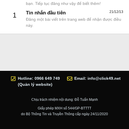
bạn. Tiếp tục đăng như vậy để biết thêm!
21/12/13
Tin nhắn đầu tiên
1
Đăng một bài viết trên trang web để nhận được điều
này.
Hotline: 0966 649 749
Email:
info@click49.net
(Quản lý website)
Chịu trách nhiệm nội dung: Đỗ Tuấn Mạnh
Giấy phép MXH số 544/GP-BTTTT
do Bộ Thông Tin và Truyền Thông cấp ngày 24/11/2020