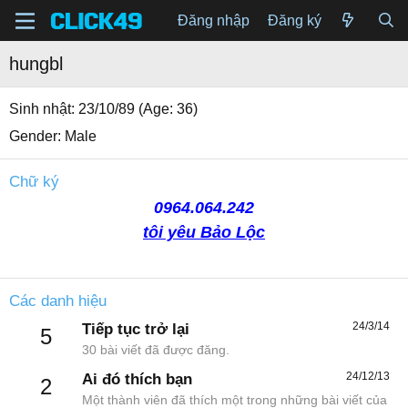
Đăng nhập
Đăng ký
hungbl
Sinh nhật
23/10/89 (Age: 36)
Gender
Male
Chữ ký
0964.064.242
tôi yêu Bảo Lộc
Các danh hiệu
24/3/14
Tiếp tục trở lại
5
30 bài viết đã được đăng.
24/12/13
Ai đó thích bạn
2
Một thành viên đã thích một trong những bài viết của