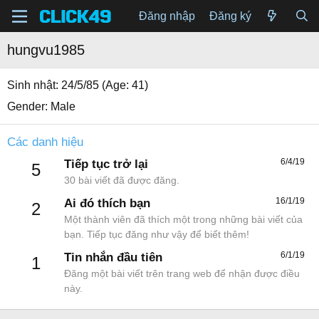
Đăng nhập
Đăng ký
hungvu1985
Sinh nhật
24/5/85 (Age: 41)
Gender
Male
Các danh hiệu
6/4/19
Tiếp tục trở lại
5
30 bài viết đã được đăng.
16/1/19
Ai đó thích bạn
2
Một thành viên đã thích một trong những bài viết của
bạn. Tiếp tục đăng như vậy để biết thêm!
6/1/19
Tin nhắn đầu tiên
1
Đăng một bài viết trên trang web để nhận được điều
này.