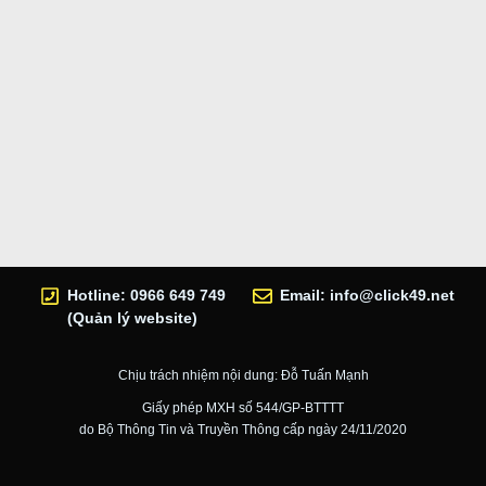
Hotline: 0966 649 749
Email:
info@click49.net
(Quản lý website)
Chịu trách nhiệm nội dung: Đỗ Tuấn Mạnh
Giấy phép MXH số 544/GP-BTTTT
do Bộ Thông Tin và Truyền Thông cấp ngày 24/11/2020