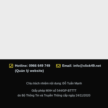
Hotline: 0966 649 749
Email:
info@click49.net
(Quản lý website)
Chịu trách nhiệm nội dung: Đỗ Tuấn Mạnh
Giấy phép MXH số 544/GP-BTTTT
do Bộ Thông Tin và Truyền Thông cấp ngày 24/11/2020