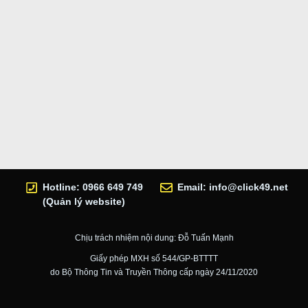
Hotline: 0966 649 749
Email:
info@click49.net
(Quản lý website)
Chịu trách nhiệm nội dung: Đỗ Tuấn Mạnh
Giấy phép MXH số 544/GP-BTTTT
do Bộ Thông Tin và Truyền Thông cấp ngày 24/11/2020