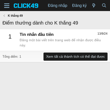
Đăng nhập
Đăng ký
K thắng 49
Điểm thưởng dành cho K thắng 49
13/9/24
Tin nhắn đầu tiên
1
Đăng một bài viết trên trang web để nhận được điều
này.
Xem tất cả thành tích có thể đạt được
Tổng điểm: 1