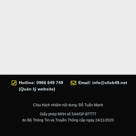
Hotline: 0966 649 749
Email:
info@click49.net
(Quản lý website)
Chịu trách nhiệm nội dung: Đỗ Tuấn Mạnh
Giấy phép MXH số 544/GP-BTTTT
do Bộ Thông Tin và Truyền Thông cấp ngày 24/11/2020