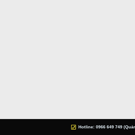
Hotline: 0966 649 749 (Quản