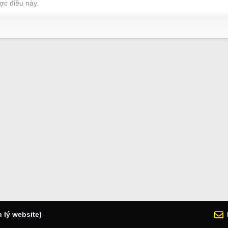
ợc điều này.
 lý website)