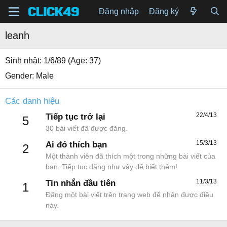
Đăng nhập
Đăng ký
leanh
Sinh nhật
1/6/89 (Age: 37)
Gender
Male
Các danh hiệu
22/4/13
Tiếp tục trở lại
5
30 bài viết đã được đăng.
15/3/13
Ai đó thích bạn
2
Một thành viên đã thích một trong những bài viết của
bạn. Tiếp tục đăng như vậy để biết thêm!
11/3/13
Tin nhắn đầu tiên
1
Đăng một bài viết trên trang web để nhận được điều
này.