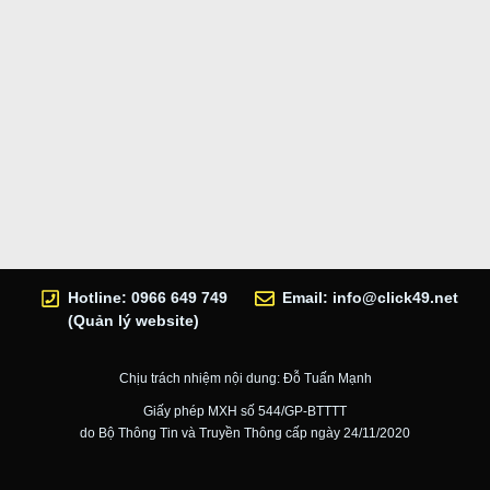
Hotline: 0966 649 749
Email:
info@click49.net
(Quản lý website)
Chịu trách nhiệm nội dung: Đỗ Tuấn Mạnh
Giấy phép MXH số 544/GP-BTTTT
do Bộ Thông Tin và Truyền Thông cấp ngày 24/11/2020