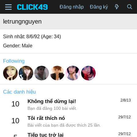
Đăng nhập
Đăng ký
letrungnguyen
Sinh nhật
8/6/92 (Age: 34)
Gender
Male
Following
Các danh hiệu
2/8/13
Không thể dừng lại!
10
Bạn đã đăng 100 bài viết.
29/7/12
Tôi rất thích nó
10
Bài viết của bạn đã được thích 25 lần.
29/7/12
Tiếp tục trở lại