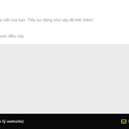
i viết của bạn. Tiếp tục đăng như vậy để biết thêm!
được điều này.
 lý website)