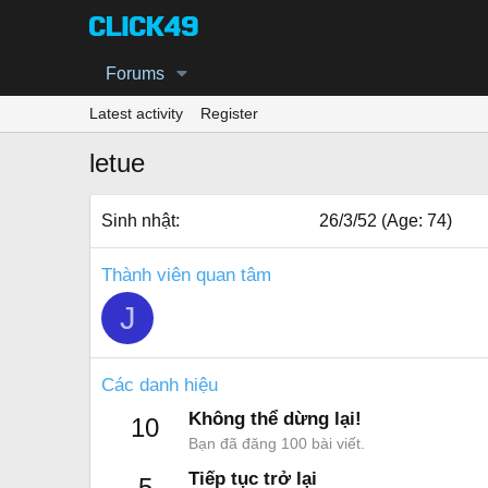
Forums
Latest activity
Register
letue
Sinh nhật
26/3/52 (Age: 74)
Thành viên quan tâm
J
Các danh hiệu
Không thể dừng lại!
10
Bạn đã đăng 100 bài viết.
Tiếp tục trở lại
5