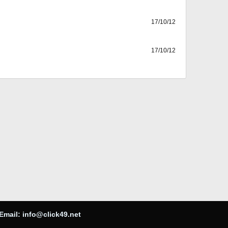
17/10/12
17/10/12
Email:
info@click49.net