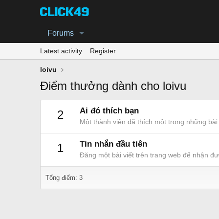
Forums
Latest activity
Register
loivu
Điểm thưởng dành cho loivu
Ai đó thích bạn
2
Một thành viên đã thích một trong những bài 
Tin nhắn đầu tiên
1
Đăng một bài viết trên trang web để nhận đư
Tổng điểm: 3