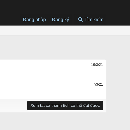
Đăng nhập
Đăng ký
Tìm kiếm
19/3/21
7/3/21
Xem tất cả thành tích có thể đạt được