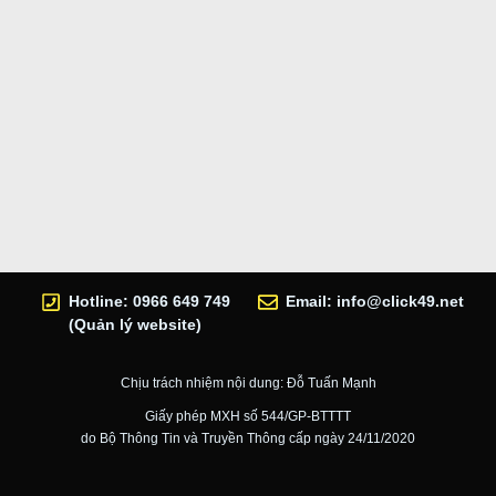
Hotline: 0966 649 749
Email:
info@click49.net
(Quản lý website)
Chịu trách nhiệm nội dung: Đỗ Tuấn Mạnh
Giấy phép MXH số 544/GP-BTTTT
do Bộ Thông Tin và Truyền Thông cấp ngày 24/11/2020