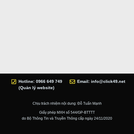
Hotline: 0966 649 749
Email:
info@click49.net
(Quản lý website)
Chịu trách nhiệm nội dung: Đỗ Tuấn Mạnh
Giấy phép MXH số 544/GP-BTTTT
do Bộ Thông Tin và Truyền Thông cấp ngày 24/11/2020