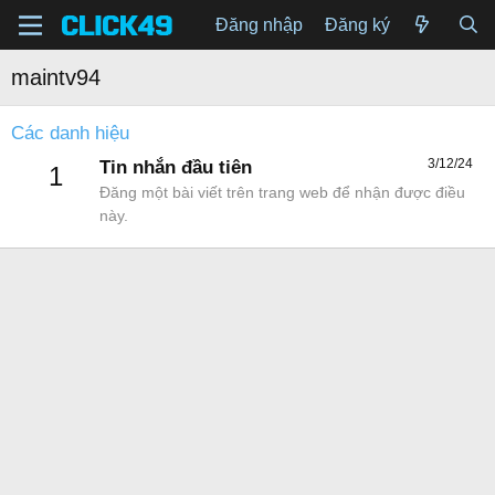
Đăng nhập
Đăng ký
maintv94
Các danh hiệu
3/12/24
Tin nhắn đầu tiên
1
Đăng một bài viết trên trang web để nhận được điều
này.